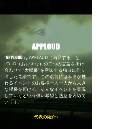
APPLOUD
"
"は
（喝采する）と
APPLOUD
APPLAUD
（おおきな）の二つの言葉を掛け
LOUD
合わせて”大喝采”を意味する独自に作り
出した造語です。この​名前には私達が携
わるイベントのお客様一人一人から大き
な喝采を頂ける、そんなイベントを実現
していくという強い希望と熱意を込めて
います。
代表の紹介 >